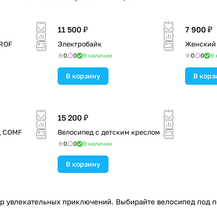
11 500 ₽
7 900 ₽
PROF
Электробайк
Женский
0
0
В наличии
0
0
В 
В корзину
В корз
15 200 ₽
д COMF
Велосипед с детским креслом
0
0
В наличии
В корзину
р увлекательных приключений. Выбирайте велосипед под пот