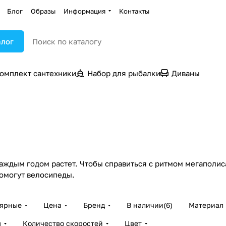
Блог
Образы
Информация
Контакты
алог
омплект сантехники
Набор для рыбалки
Диваны
каждым годом растет. Чтобы справиться с ритмом мегаполис
помогут велосипеды.
лярные
Цена
Бренд
В наличии
(
6
)
Материал
я
Количество скоростей
Цвет