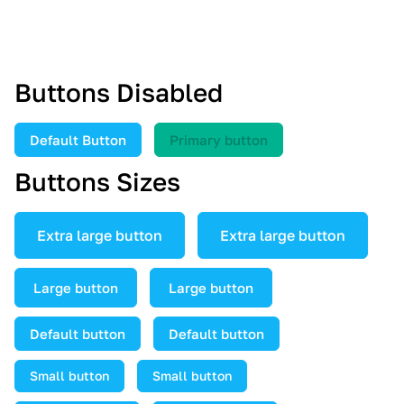
Black_opacity_blur
Buttons Disabled
Default Button
Primary button
Buttons Sizes
Extra large button
Extra large button
Large button
Large button
Default button
Default button
Small button
Small button