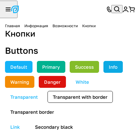
Главная
Информация
Возможности
Кнопки
Кнопки
Buttons
Default
Primary
Success
Info
Warning
Danger
White
Transparent
Transparent with border
Transparent border
Link
Secondary black