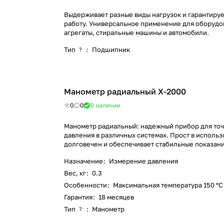
Выдерживает разные виды нагрузок и гарантиру
работу. Универсальное применение для оборудов
агрегаты, стиральные машины и автомобили.
Тип
:
Подшипник
?
Манометр радиальный X-2000
0
0
В наличии
Манометр радиальный: надежный прибор для то
давления в различных системах. Прост в использ
долговечен и обеспечивает стабильные показани
Назначение
:
Измерение давления
Вес, кг
:
0.3
Особенности
:
Максимальная температура 150 °С
Гарантия
:
18 месяцев
Тип
:
Манометр
?