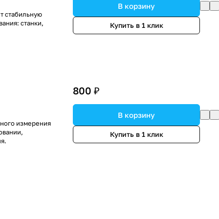
В корзину
ет стабильную
ания: станки,
Купить в 1 клик
800 ₽
В корзину
чного измерения
овании,
Купить в 1 клик
я.