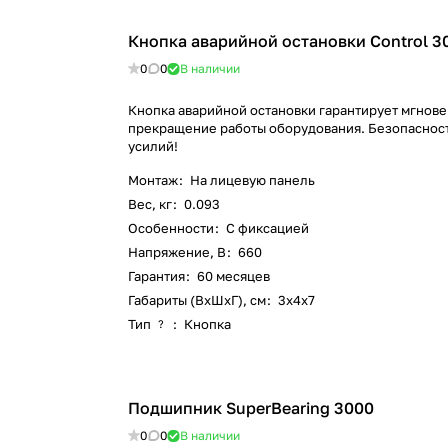
Кнопка аварийной остановки Control 3
0
0
В наличии
Кнопка аварийной остановки гарантирует мгнов
прекращение работы оборудования. Безопаснос
усилий!
Монтаж
:
На лицевую панель
Вес, кг
:
0.093
Особенности
:
С фиксацией
Напряжение, В
:
660
Гарантия
:
60 месяцев
Габариты (ВхШхГ), см
:
3х4х7
Тип
:
Кнопка
?
Подшипник SuperBearing 3000
0
0
В наличии